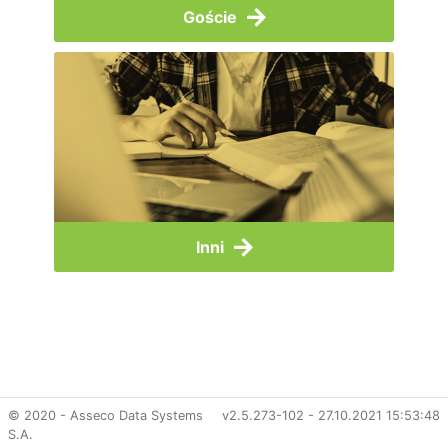
Goście
Inni
© 2020 - Asseco Data Systems
v2.5.273-102 - 27.10.2021 15:53:48
S.A.